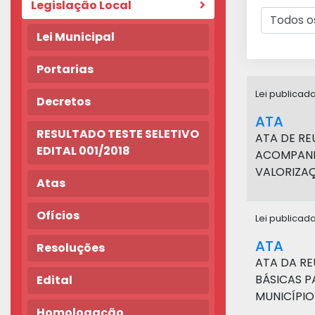
Legislação Local
Lei Municipal
Portarias
Lei publica
Decretos
ATA
RESULTADO TESTE SELETIVO
ATA DE RE
EDITAL 001/2018
ACOMPANH
VALORIZAÇ
Atas
Ofícios
Lei publicad
ATA
Resoluções
ATA DA RE
BÁSICAS P
Edital
MUNICÍPIO
Homologação