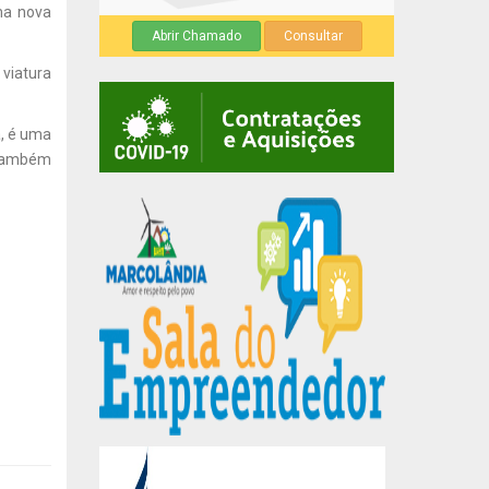
ma nova
Abrir Chamado
Consultar
viatura
a, é uma
o também