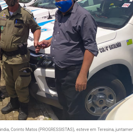
olândia, Corinto Matos (PROGRESSISTAS), esteve em Teresina, juntame