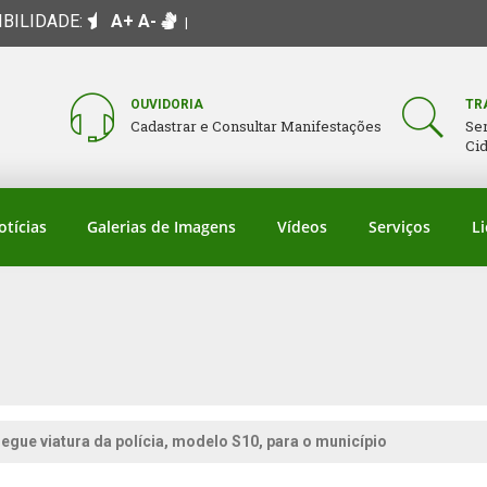
IBILIDADE:
A+
A-
|
OUVIDORIA
TR
Cadastrar e Consultar Manifestações
Se
Ci
otícias
Galerias de Imagens
Vídeos
Serviços
Li
egue viatura da polícia, modelo S10, para o município